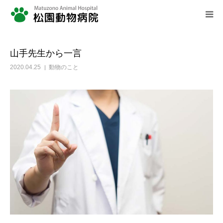
HOME
山手先生から一言
2020.04.25
動物のこと
求人情報
診療案内
当院のご案内
動物豆知識